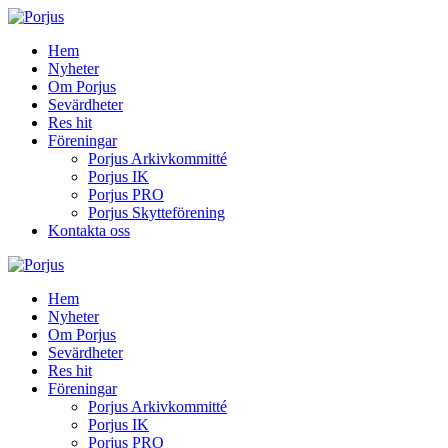
Hem
Nyheter
Om Porjus
Sevärdheter
Res hit
Föreningar
Porjus Arkivkommitté
Porjus IK
Porjus PRO
Porjus Skytteförening
Kontakta oss
Hem
Nyheter
Om Porjus
Sevärdheter
Res hit
Föreningar
Porjus Arkivkommitté
Porjus IK
Porjus PRO