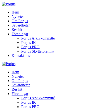
Hem
Nyheter
Om Porjus
Sevärdheter
Res hit
Föreningar
Porjus Arkivkommitté
Porjus IK
Porjus PRO
Porjus Skytteförening
Kontakta oss
Hem
Nyheter
Om Porjus
Sevärdheter
Res hit
Föreningar
Porjus Arkivkommitté
Porjus IK
Porjus PRO