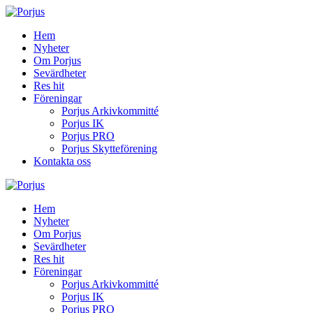
Hem
Nyheter
Om Porjus
Sevärdheter
Res hit
Föreningar
Porjus Arkivkommitté
Porjus IK
Porjus PRO
Porjus Skytteförening
Kontakta oss
Hem
Nyheter
Om Porjus
Sevärdheter
Res hit
Föreningar
Porjus Arkivkommitté
Porjus IK
Porjus PRO