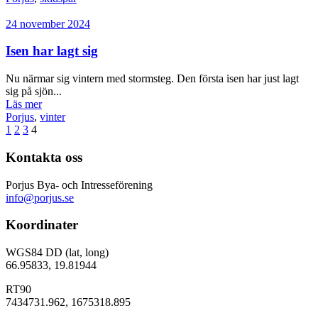
24 november 2024
Isen har lagt sig
Nu närmar sig vintern med stormsteg. Den första isen har just lagt
sig på sjön...
Läs mer
Porjus
,
vinter
1
2
3
4
Kontakta oss
Porjus Bya- och Intresseförening
info@porjus.se
Koordinater
WGS84 DD (lat, long)
66.95833, 19.81944
RT90
7434731.962, 1675318.895