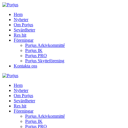
Hem
Nyheter
Om Porjus
Sevärdheter
Res hit
Föreningar
Porjus Arkivkommitté
Porjus IK
Porjus PRO
Porjus Skytteförening
Kontakta oss
Hem
Nyheter
Om Porjus
Sevärdheter
Res hit
Föreningar
Porjus Arkivkommitté
Porjus IK
Porjus PRO