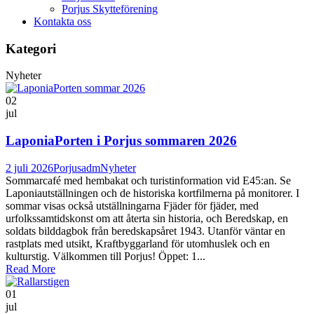
Porjus Skytteförening
Kontakta oss
Kategori
Nyheter
02
jul
LaponiaPorten i Porjus sommaren 2026
2 juli 2026
Porjusadm
Nyheter
Sommarcafé med hembakat och turistinformation vid E45:an. Se
Laponiautställningen och de historiska kortfilmerna på monitorer. I
sommar visas också utställningarna Fjäder för fjäder, med
urfolkssamtidskonst om att återta sin historia, och Beredskap, en
soldats bilddagbok från beredskapsåret 1943. Utanför väntar en
rastplats med utsikt, Kraftbyggarland för utomhuslek och en
kulturstig. Välkommen till Porjus! Öppet: 1...
Read More
01
jul