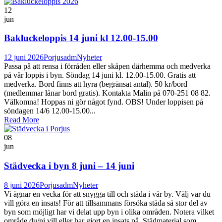
12
jun
Bakluckeloppis 14 juni kl 12.00-15.00
12 juni 2026
Porjusadm
Nyheter
Passa på att rensa i förråden eller skåpen därhemma och medverka
på vår loppis i byn. Söndag 14 juni kl. 12.00-15.00. Gratis att
medverka. Bord finns att hyra (begränsat antal). 50 kr/bord
(medlemmar lånar bord gratis). Kontakta Malin på 070-251 08 82.
Välkomna! Hoppas ni gör något fynd. OBS! Under loppisen på
söndagen 14/6 12.00-15.00...
Read More
08
jun
Städvecka i byn 8 juni – 14 juni
8 juni 2026
Porjusadm
Nyheter
Vi ägnar en vecka för att snygga till och städa i vår by. Välj var du
vill göra en insats! För att tillsammans försöka städa så stor del av
byn som möjligt har vi delat upp byn i olika områden. Notera vilket
område du/ni vill eller har gjort en insats på. Städmaterial som