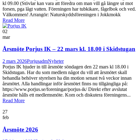
kl 09.00 (Stövlar kan vara att föredra om man vill gå längre ut mot
forsen, pga lågt vatten. Föreningen har tubkikare, fågelbok och ved.
Välkommen! Arrangör: Naturskyddsföreningen i Jokkmokk
Read More
02
mar
Årsmöte Porjus IK – 22 mars kl. 18.00 i Skidstugan
2 mars 2026
Porjusadm
Nyheter
Porjus IK bjuder in till årsmöte söndagen den 22 mars kl 18.00 i
Skidstugan. Har du som medlem något du vill att årsmötet skall
behandla behöver styrelsen ha din motion senast två veckor innan
årsmötet. Alla handlingar inför årsmötet finns nu tillgängliga på:
https://www.porjus.se/foreningar/porjus-ik/ Direkt efter avslutat
årsmöte hålls ett medlemsmöte. Kom och diskutera föreningens...
Read More
27
feb
Årsmöte 2026