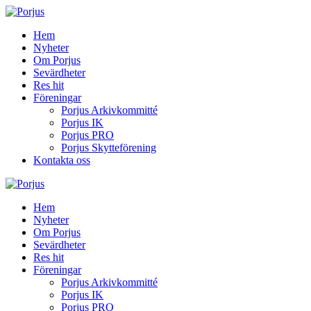
Hem
Nyheter
Om Porjus
Sevärdheter
Res hit
Föreningar
Porjus Arkivkommitté
Porjus IK
Porjus PRO
Porjus Skytteförening
Kontakta oss
Hem
Nyheter
Om Porjus
Sevärdheter
Res hit
Föreningar
Porjus Arkivkommitté
Porjus IK
Porjus PRO