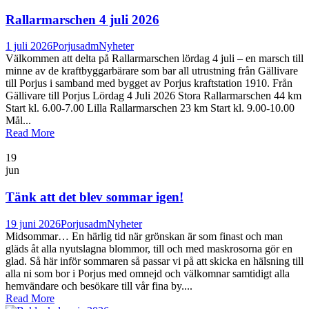
Rallarmarschen 4 juli 2026
1 juli 2026
Porjusadm
Nyheter
Välkommen att delta på Rallarmarschen lördag 4 juli – en marsch till
minne av de kraftbyggarbärare som bar all utrustning från Gällivare
till Porjus i samband med bygget av Porjus kraftstation 1910. Från
Gällivare till Porjus Lördag 4 Juli 2026 Stora Rallarmarschen 44 km
Start kl. 6.00-7.00 Lilla Rallarmarschen 23 km Start kl. 9.00-10.00
Mål...
Read More
19
jun
Tänk att det blev sommar igen!
19 juni 2026
Porjusadm
Nyheter
Midsommar… En härlig tid när grönskan är som finast och man
gläds åt alla nyutslagna blommor, till och med maskrosorna gör en
glad. Så här inför sommaren så passar vi på att skicka en hälsning till
alla ni som bor i Porjus med omnejd och välkomnar samtidigt alla
hemvändare och besökare till vår fina by....
Read More