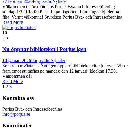
27 februari 2026
Porjusadm
Nyheter
Välkommen till årsmöte hos Porjus Bya- och Intresseförening
söndag 1/3 kl 18.00 Plats: Laponiaporten. Föreningen bjuder på
fika. Varmt välkomna! Styrelsen Porjus Bya- och Intresseförening
Read More
10
jan
Nu öppnar biblioteket i Porjus igen
10 januari 2026
Porjusadm
Nyheter
Som vi har väntat… Äntligen öppnar biblioteket efter jullovet. Vi ser
fram emot att träffas på måndag den 12 januari, klockan 17.30.
Välkommen då!
Read More
1
2
3
Kontakta oss
Porjus Bya- och Intresseförening
info@porjus.se
Koordinater