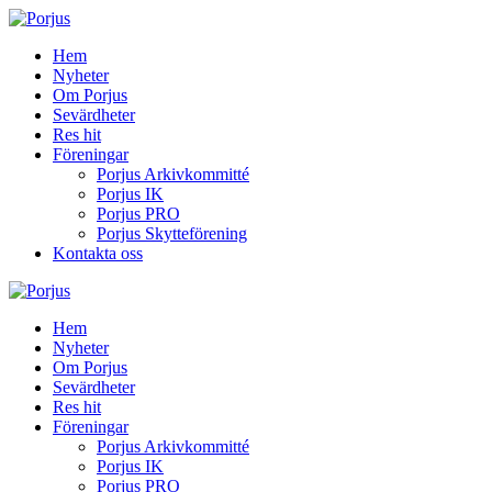
Hem
Nyheter
Om Porjus
Sevärdheter
Res hit
Föreningar
Porjus Arkivkommitté
Porjus IK
Porjus PRO
Porjus Skytteförening
Kontakta oss
Hem
Nyheter
Om Porjus
Sevärdheter
Res hit
Föreningar
Porjus Arkivkommitté
Porjus IK
Porjus PRO