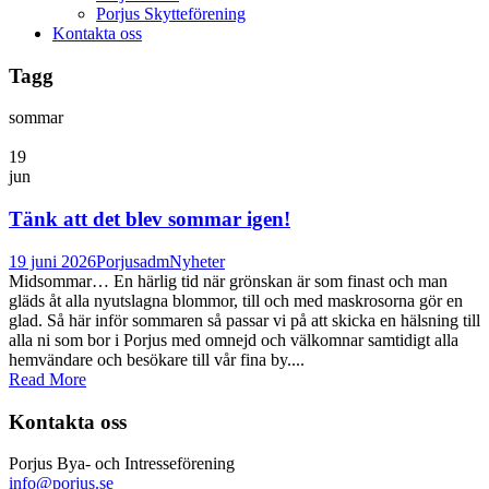
Porjus Skytteförening
Kontakta oss
Tagg
sommar
19
jun
Tänk att det blev sommar igen!
19 juni 2026
Porjusadm
Nyheter
Midsommar… En härlig tid när grönskan är som finast och man
gläds åt alla nyutslagna blommor, till och med maskrosorna gör en
glad. Så här inför sommaren så passar vi på att skicka en hälsning till
alla ni som bor i Porjus med omnejd och välkomnar samtidigt alla
hemvändare och besökare till vår fina by....
Read More
Kontakta oss
Porjus Bya- och Intresseförening
info@porjus.se