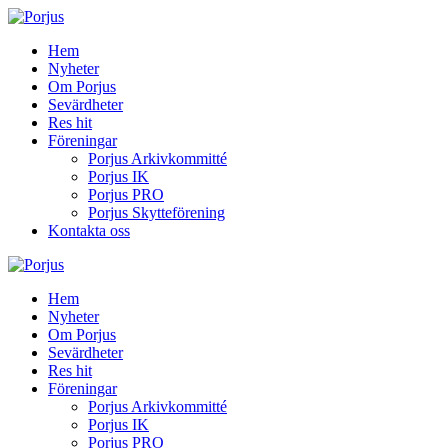
Hem
Nyheter
Om Porjus
Sevärdheter
Res hit
Föreningar
Porjus Arkivkommitté
Porjus IK
Porjus PRO
Porjus Skytteförening
Kontakta oss
Hem
Nyheter
Om Porjus
Sevärdheter
Res hit
Föreningar
Porjus Arkivkommitté
Porjus IK
Porjus PRO